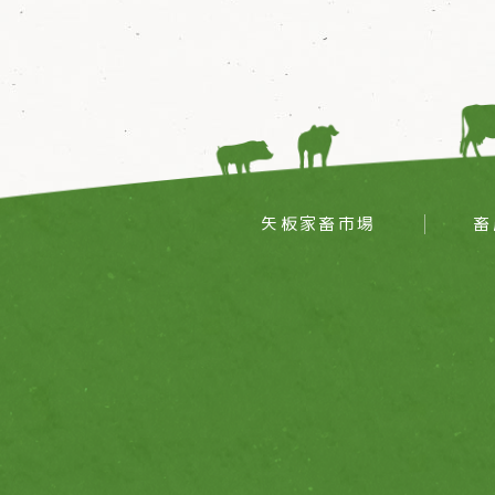
矢板家畜市場
畜