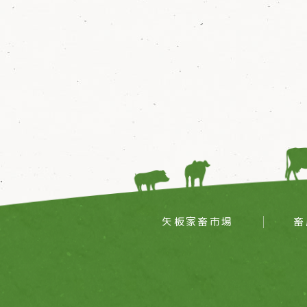
矢板家畜市場
畜